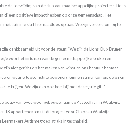
kte de toewijding van de club aan maatschappelijke projecten: “Lions
ieven di een positieve impact hebben op onze gemeenschap. Het
met autisme sluit hier naadloos op aan. We zijn vereerd om bij te
 zijn dankbaarheid uit voor de steun: “We zijn de Lions Club Drunen
rpotje voor het inrichten van de gemeenschappelijke keuken en
e zijn niet gericht op het maken van winst en ons bestuur bestaat
imte creëren waar e toekomstige bewoners kunnen samenkomen, delen en
r te krijgen. We zijn dan ook heel blij met deze gulle gift.”
r de bouw van twee woongebouwen aan de Kasteellaan in Waalwijk.
r 18 appartementen uit dit project voor Chapeau Waalwijk
e Leermakers Autismegroep straks ingeschakeld.