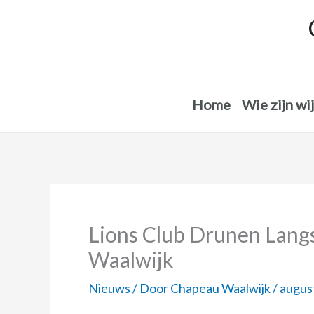
Ga
naar
de
inhoud
Home
Wie zijn wij
Lions Club Drunen Lang
Waalwijk
Nieuws
/ Door
Chapeau Waalwijk
/
augus