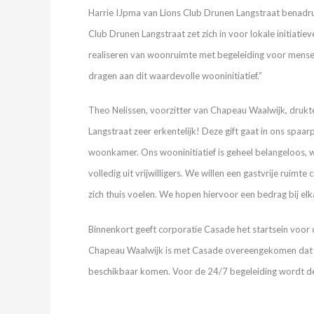
Harrie IJpma van Lions Club Drunen Langstraat benadru
Club Drunen Langstraat zet zich in voor lokale initiat
realiseren van woonruimte met begeleiding voor mensen 
dragen aan dit waardevolle wooninitiatief.”
Theo Nelissen, voorzitter van Chapeau Waalwijk, drukte
Langstraat zeer erkentelijk! Deze gift gaat in ons spaa
woonkamer. Ons wooninitiatief is geheel belangeloos, w
volledig uit vrijwilligers. We willen een gastvrije ru
zich thuis voelen. We hopen hiervoor een bedrag bij elkaa
Binnenkort geeft corporatie Casade het startsein voo
Chapeau Waalwijk is met Casade overeengekomen dat e
beschikbaar komen. Voor de 24/7 begeleiding wordt d